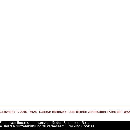
Copyright
© 2005 - 2026 Dagmar Mallmann | Alle Rechte vorbehalten | Konzept:
WS
inige von ihnen sind essenziell für den Betrieb der Seite,
e und die Nutzererfahrung zu verbessern (Tracking Cookies).