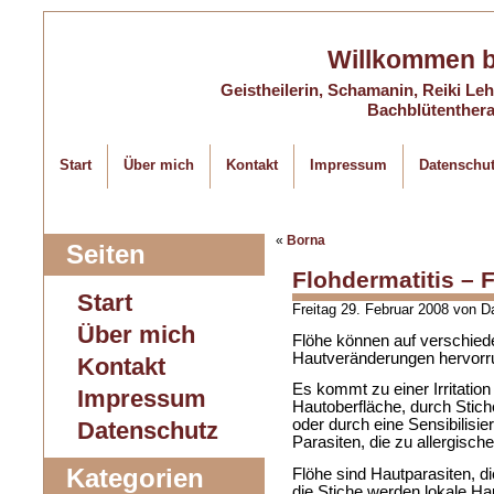
Willkommen 
Geistheilerin, Schamanin, Reiki Lehr
Bachblütentherap
Start
Über mich
Kontakt
Impressum
Datenschu
«
Borna
Seiten
Flohdermatitis –
Start
Freitag 29. Februar 2008 von 
Über mich
Flöhe können auf verschied
Hautveränderungen hervorr
Kontakt
Es kommt zu einer Irritati
Impressum
Hautoberfläche, durch Stiche
oder durch eine Sensibilisi
Datenschutz
Parasiten, die zu allergisch
Kategorien
Flöhe sind Hautparasiten, d
die Stiche werden lokale Ha