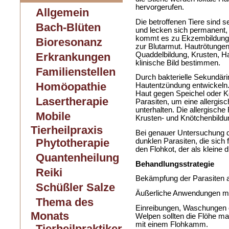
hervorgerufen.
Allgemein
Die betroffenen Tiere sind 
Bach-Blüten
und lecken sich permanent, 
kommt es zu Ekzembildung,
Bioresonanz
zur Blutarmut. Hautrötunge
Quaddelbildung, Krusten, H
Erkrankungen
klinische Bild bestimmen.
Familienstellen
Durch bakterielle Sekundärin
Homöopathie
Hautentzündung entwickeln.
Haut gegen Speichel oder K
Lasertherapie
Parasiten, um eine allergis
unterhalten. Die allergisch
Mobile
Krusten- und Knötchenbildu
Tierheilpraxis
Bei genauer Untersuchung de
Phytotherapie
dunklen Parasiten, die sich
den Flohkot, der als kleine 
Quantenheilung
Behandlungsstrategie
Reiki
Bekämpfung der Parasiten 
Schüßler Salze
Äußerliche Anwendungen mi
Thema des
Einreibungen, Waschungen o
Monats
Welpen sollten die Flöhe ma
mit einem Flohkamm.
Tierheilpraktiker