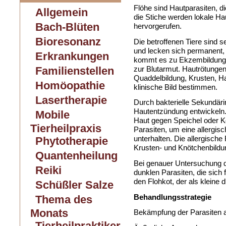
Flöhe sind Hautparasiten, d
Allgemein
die Stiche werden lokale Ha
Bach-Blüten
hervorgerufen.
Bioresonanz
Die betroffenen Tiere sind 
und lecken sich permanent, 
Erkrankungen
kommt es zu Ekzembildung,
zur Blutarmut. Hautrötunge
Familienstellen
Quaddelbildung, Krusten, H
Homöopathie
klinische Bild bestimmen.
Lasertherapie
Durch bakterielle Sekundärin
Hautentzündung entwickeln.
Mobile
Haut gegen Speichel oder K
Tierheilpraxis
Parasiten, um eine allergis
unterhalten. Die allergisch
Phytotherapie
Krusten- und Knötchenbildu
Quantenheilung
Bei genauer Untersuchung de
Reiki
dunklen Parasiten, die sich
den Flohkot, der als kleine 
Schüßler Salze
Behandlungsstrategie
Thema des
Monats
Bekämpfung der Parasiten 
Tierheilpraktiker