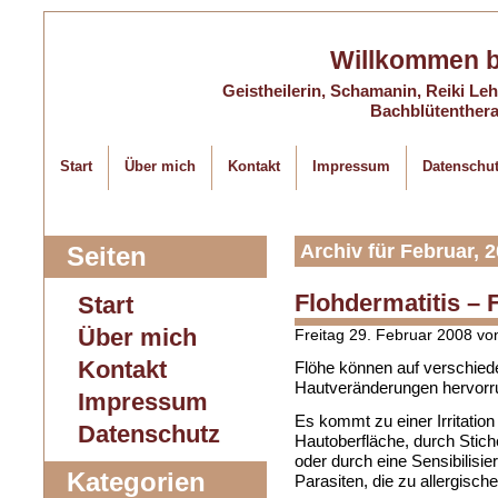
Willkommen 
Geistheilerin, Schamanin, Reiki Lehr
Bachblütentherap
Start
Über mich
Kontakt
Impressum
Datenschu
Archiv für Februar, 
Seiten
Flohdermatitis –
Start
Über mich
Freitag 29. Februar 2008 v
Kontakt
Flöhe können auf verschied
Hautveränderungen hervorr
Impressum
Es kommt zu einer Irritati
Datenschutz
Hautoberfläche, durch Stiche
oder durch eine Sensibilisi
Kategorien
Parasiten, die zu allergisch