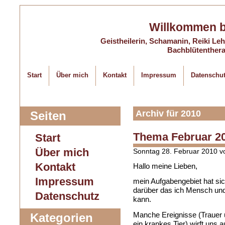
Willkommen 
Geistheilerin, Schamanin, Reiki Lehr
Bachblütentherap
Start
Über mich
Kontakt
Impressum
Datenschu
Archiv für 2010
Seiten
Thema Februar 2
Start
Über mich
Sonntag 28. Februar 2010 
Kontakt
Hallo meine Lieben,
Impressum
mein Aufgabengebiet hat sic
darüber das ich Mensch und 
Datenschutz
kann.
Manche Ereignisse (Trauer 
Kategorien
ein krankes Tier) wirft uns