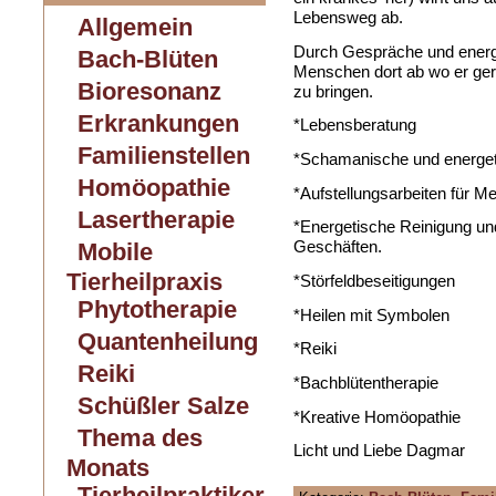
Lebensweg ab.
Allgemein
Durch Gespräche und energe
Bach-Blüten
Menschen dort ab wo er ger
Bioresonanz
zu bringen.
Erkrankungen
*Lebensberatung
Familienstellen
*Schamanische und energet
Homöopathie
*Aufstellungsarbeiten für M
Lasertherapie
*Energetische Reinigung 
Geschäften.
Mobile
Tierheilpraxis
*Störfeldbeseitigungen
Phytotherapie
*Heilen mit Symbolen
Quantenheilung
*Reiki
Reiki
*Bachblütentherapie
Schüßler Salze
*Kreative Homöopathie
Thema des
Licht und Liebe Dagmar
Monats
Tierheilpraktiker