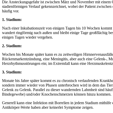
Die Ansteckungsgefahr ist zwischen März und November mit einem Gipf
stadienförmigen Verlauf gekennzeichnet, wobei der Patient zwische
häufig vor.
1. Stadium:
Nach einer Inkubationszeit von einigen Tagen bis 10 Wochen kommt e
wandert ringförmig nach außen und bleibt einige Tage großflächig be
einigen Tagen wieder vergehen.
2. Stadium:
Wochen bis Monate später kann es zu zeitweiligen Hirnnervenausfäl
Rückenmarkentzündung, eine Meningitis, aber auch eine Gelenk-, Muske
Herzrhythmusstörungen ein; im Extremfall kann eine Herzmuskelentz
3. Stadium:
Monate bis Jahre später kommt es zu chronisch verlaufenden Krankheit
sondern immer wieder von Phasen unterbrochen wird in dem das Tier 
Gelenk zu Gelenk. Parallel zu dieser wandernden Lahmheit sind häuf
Bindegewebe) und/oder Knochenschmerzen können hinzu kommen.
Generell kann eine Infektion mit Borrelien in jedem Stadium mithilfe e
Antikörper-Werte haben aber keinerlei Symptome zeigen.