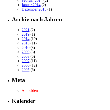
Februar 2014
(2)
Januar 2014
(2)
Dezember 2013
(1)
Archiv nach Jahren
2021
(2)
2019
(1)
2014
(10)
2013
(11)
2010
(3)
2009
(3)
2008
(5)
2007
(11)
2006
(12)
2005
(6)
Meta
Anmelden
Kalender