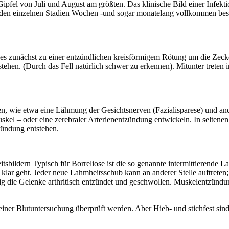
el von Juli und August am größten. Das klinische Bild einer Infektio
n den einzelnen Stadien Wochen -und sogar monatelang vollkommen bes
s zunächst zu einer entzündlichen kreisförmigem Rötung um die Zecke
stehen. (Durch das Fell natürlich schwer zu erkennen). Mitunter trete
len, wie etwa eine Lähmung der Gesichtsnerven (Fazialisparese) und 
l – oder eine zerebraler Arterienentzündung entwickeln. In seltenen Fäl
ündung entstehen.
sbildern Typisch für Borreliose ist die so genannte intermittierende L
klar geht. Jeder neue Lahmheitsschub kann an anderer Stelle auftrete
ig die Gelenke arthritisch entzündet und geschwollen. Muskelentzünd
iner Blutuntersuchung überprüft werden. Aber Hieb- und stichfest sind a