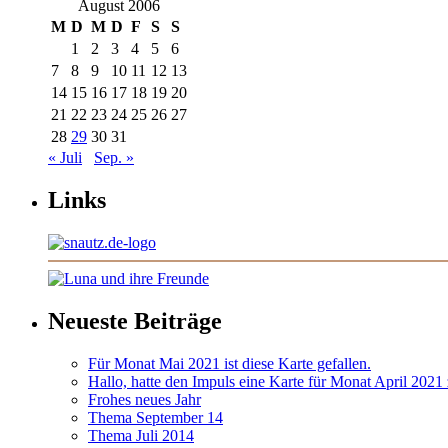
August 2006
M
D
M
D
F
S
S
1
2
3
4
5
6
7
8
9
10
11
12
13
14
15
16
17
18
19
20
21
22
23
24
25
26
27
28
29
30
31
« Juli
Sep. »
Links
Neueste Beiträge
Für Monat Mai 2021 ist diese Karte gefallen.
Hallo, hatte den Impuls eine Karte für Monat April 2021
Frohes neues Jahr
Thema September 14
Thema Juli 2014