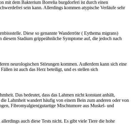
n mit dem Bakterium Borrelia burgdorferi ist durch einen
chwerdefrei sein kann. Allerdings kommen atypische Verläufe sehr
nbissstelle. Diese so genannte Wanderröte ( Eythema migrans)
n in diesem Stadium grippeähnliche Symptome auf, die jedoch nach
anderen neurologischen Störungen kommen. Außerdem kann sich eine
len ist auch das Herz beteiligt, und es stellen sich
ahmheit. Das bedeutet, dass das Lahmen nicht konstant anhält,
n; die Lahmheit wandert häufig von einem Bein zum anderen oder von
ungen, Fibromyalgien(gutartige Mischtumore aus Muskel- und
llerdings auch diese Tests nicht. Es gibt viele Tiere die hohe